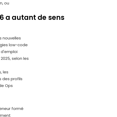
n, ou
6 a autant de sens
s nouvelles
ogies low-code
s d'emploi
2025, selon les
, les
 des profils
ode Ops
reneur formé
pement