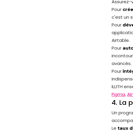
Assurez-v
Pour
crée
c'est un s
Pour
déve
applicati
Airtable.
Pour
aut
incontour
avancés.
Pour
inté
indispens
ILLITH en
Figma
,
Ai
4. La
Un progra
accompag
Le
taux d