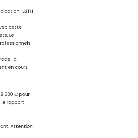
ication. ILLITH
avec cette
ets. Le
rofessionnels
Code, la
ent en cours
 8 000 € pour
s le rapport
rant. Attention