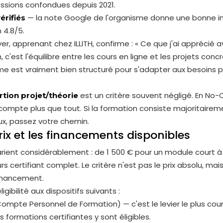
ssions confondues depuis 2021.
— la note Google de l'organisme donne une bonne ind
vérifiés
 4.8/5.
yer, apprenant chez ILLITH, confirme : « Ce que j'ai apprécié 
 c'est l'équilibre entre les cours en ligne et les projets concr
 est vraiment bien structuré pour s'adapter aux besoins p
est un critère souvent négligé. En No-
tion projet/théorie
compte plus que tout. Si la formation consiste majoritairem
x, passez votre chemin.
prix et les financements disponibles
varient considérablement : de 1 500 € pour un module court à
s certifiant complet. Le critère n'est pas le prix absolu, mai
financement.
éligibilité aux dispositifs suivants :
ompte Personnel de Formation) — c'est le levier le plus cou
es formations certifiantes y sont éligibles.