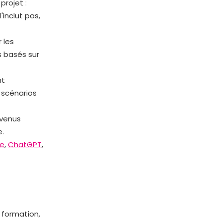
projet :
'inclut pas,
 les
s basés sur
nt
s scénarios
evenus
e.
e
,
ChatGPT
,
e formation,