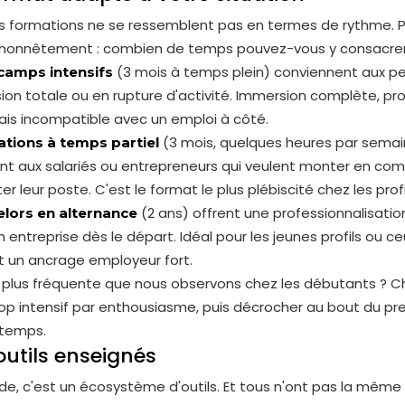
s formations ne se ressemblent pas en termes de rythme. 
 honnêtement : combien de temps pouvez-vous y consacrer
(3 mois à temps plein) conviennent aux p
camps intensifs
ion totale ou en rupture d'activité. Immersion complète, pr
ais incompatible avec un emploi à côté.
(3 mois, quelques heures par sema
tions à temps partiel
nt aux salariés ou entrepreneurs qui veulent monter en c
er leur poste. C'est le format le plus plébiscité chez les profi
(2 ans) offrent une professionnalisatio
lors en alternance
n entreprise dès le départ. Idéal pour les jeunes profils ou ce
 un ancrage employeur fort.
la plus fréquente que nous observons chez les débutants ? Ch
op intensif par enthousiasme, puis décrocher au bout du pr
 temps.
 outils enseignés
e, c'est un écosystème d'outils. Et tous n'ont pas la même