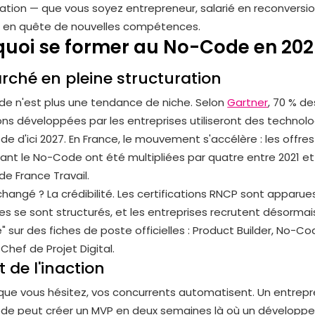
uation — que vous soyez entrepreneur, salarié en reconversio
e en quête de nouvelles compétences.
uoi se former au No-Code en 202
ché en pleine structuration
e n'est plus une tendance de niche. Selon
Gartner
, 70 % de
ons développées par les entreprises utiliseront des technol
e d'ici 2027. En France, le mouvement s'accélère : les offre
nt le No-Code ont été multipliées par quatre entre 2021 et 
e France Travail.
changé ? La crédibilité. Les certifications RNCP sont apparues
s se sont structurés, et les entreprises recrutent désormais
 sur des fiches de poste officielles : Product Builder, No-C
Chef de Projet Digital.
t de l'inaction
ue vous hésitez, vos concurrents automatisent. Un entrep
de peut créer un MVP en deux semaines là où un dévelop