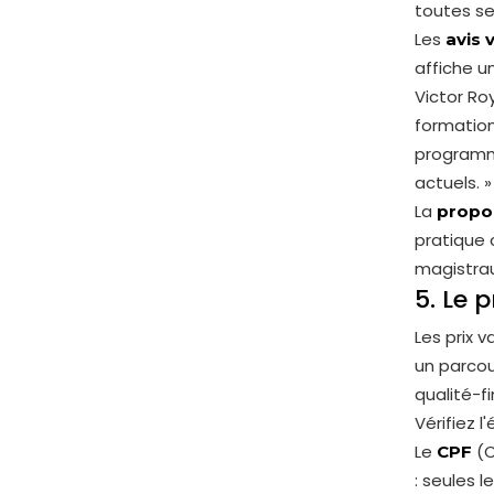
toutes se
Les
avis 
affiche un
Victor Ro
formation,
programme
actuels. »
La
propor
pratique 
magistrau
5. Le 
Les prix 
un parcour
qualité-
Vérifiez l'
Le
(C
CPF
: seules l