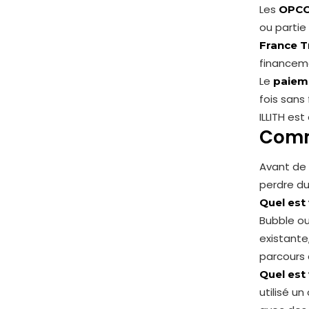
Les
OPC
ou partie
France T
financeme
Le
paiem
fois sans 
ILLITH est
Comme
Avant de 
perdre du
Quel est 
Bubble ou
existante
parcours 
Quel est
utilisé u