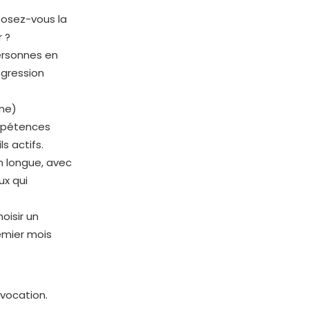
Posez-vous la
 ?
ersonnes en
ogression
ine)
ompétences
ls actifs.
n longue, avec
ux qui
oisir un
emier mois
 vocation.