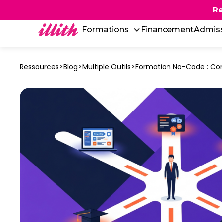
Re
Formations
Financement
Admis
>
>
>
Ressources
Blog
Multiple Outils
Formation No-Code : Com