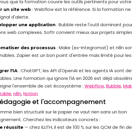
ous que la formation couvre les outils pertinents pour votre 
: Webflow est la référence. Si la formation ne l
r un site web
ignal d'alerte.
: Bubble reste l'outil dominant pour
lopper une application
ons web complexes. Softr convient mieux aux projets simple
: Make (ex-Integromat) et n8n so
omatiser des processus
nables. Zapier est un bon point d'entrée mais limité pour le
: ChatGPT, les API d'OpenAI et les agents IA sont d
grer l'IA
ables. Une formation qui ignore l'IA en 2026 est déjà obsolèt
seigne l'ensemble de cet écosystème :
Webflow
,
Bubble
,
Mak
rtable
,
n8n
,
Notion
.
 pédagogie et l'accompagnement
mme bien structuré sur le papier ne vaut rien sans un bon
nement. Cherchez les indicateurs concrets :
— chez ILLITH, il est de 100 % sur les QCM de fin d
e réussite