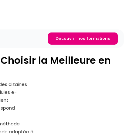
Découvrir nos formations
hoisir la Meilleure en
des dizaines
ules e-
ient
respond
e méthode
-Code adaptée à