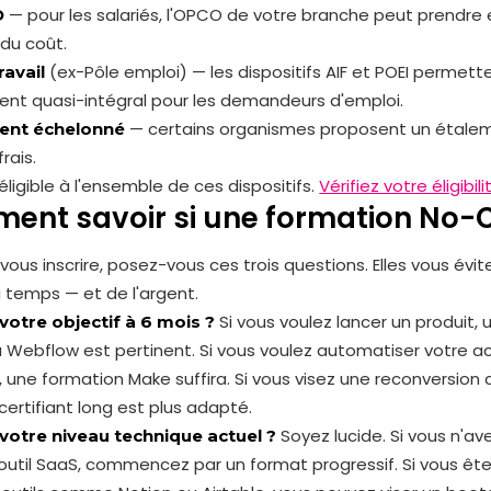
— pour les salariés, l'OPCO de votre branche peut prendre
O
 du coût.
(ex-Pôle emploi) — les dispositifs AIF et POEI permett
ravail
nt quasi-intégral pour les demandeurs d'emploi.
— certains organismes proposent un étaleme
ent échelonné
frais.
 éligible à l'ensemble de ces dispositifs.
Vérifiez votre éligibili
nt savoir si une formation No-Co
vous inscrire, posez-vous ces trois questions. Elles vous évi
 temps — et de l'argent.
Si vous voulez lancer un produit
votre objectif à 6 mois ?
 Webflow est pertinent. Si vous voulez automatiser votre ac
, une formation Make suffira. Si vous visez une reconversion
certifiant long est plus adapté.
Soyez lucide. Si vous n'av
 votre niveau technique actuel ?
n outil SaaS, commencez par un format progressif. Si vous êtes