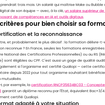
 prendrait trois mois. Un salarié qui maîtrise Make ou Bubble 
digital de son équipe — avec, à la clé,
un salaire supérieur de
isposant de compétences en IA et outils digitaux
.
 critères pour bien choisir sa fo
certification et la reconnaissance
ltre, et probablement le plus décisif : la formation délivre-t-
tion reconnue ? En France, seules les formations enregistrée
re National des Certifications Professionnelles) ou au RS (R
e) sont éligibles au CPF. C'est aussi un gage de qualité audit
également si l'organisme est certifié Qualiopi — cette certific
atoire depuis 2022 pour tout organisme souhaitant bénéficie
u mutualisés.
TH, par exemple, la
certification RNCP35634BC03 - Concepteu
)
garantit un diplôme reconnu par l'État, équivalent Bac+3/4
ment certifié Qualiopi.
format adapté à votre situation