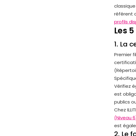
classique
référent 
profils d
Les 5
1. La 
Premier fi
certifica
(Répertoi
Spécifiqu
Vérifiez 
est oblig
publics o
Chez ILLI
(Niveau 6
est égale
2. Le 