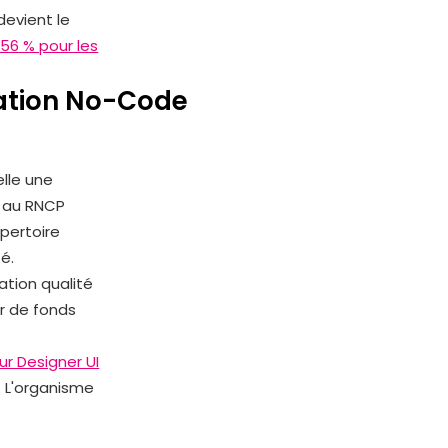
devient le
 56 % pour les
rmation No-Code
elle une
s au RNCP
épertoire
é.
ation qualité
r de fonds
r Designer UI
. L'organisme