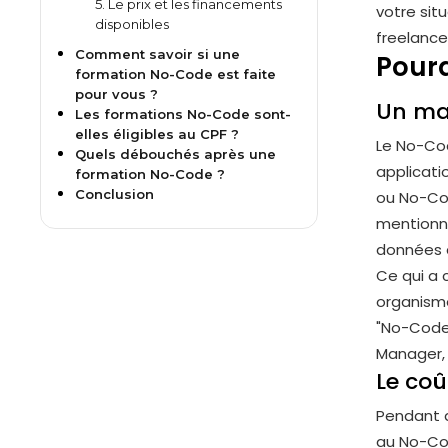
5. Le prix et les financements
votre sit
disponibles
freelanc
Comment savoir si une
Pourq
formation No-Code est faite
pour vous ?
Un mar
Les formations No-Code sont-
elles éligibles au CPF ?
Le No-Cod
Quels débouchés après une
applicati
formation No-Code ?
Conclusion
ou No-Cod
mentionna
données d
Ce qui a 
organisme
"No-Code"
Manager, 
Le coû
Pendant q
au No-Co