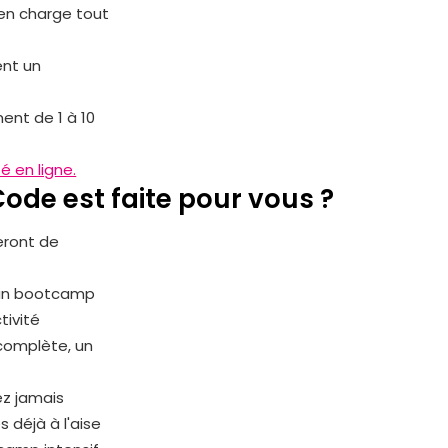
 en charge tout
ent un
nt de 1 à 10
té en ligne.
de est faite pour vous ?
teront de
, un bootcamp
tivité
 complète, un
ez jamais
 déjà à l'aise