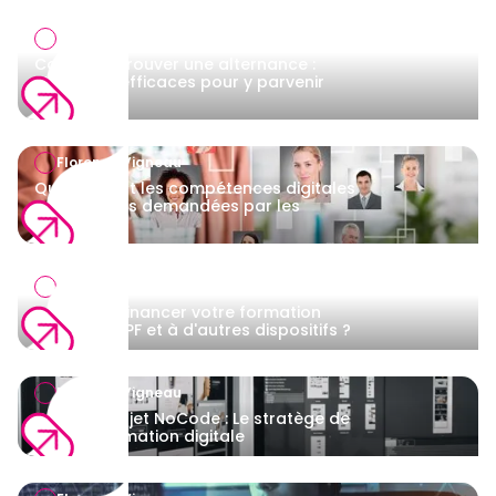
Florence Vigneau
Comment trouver une alternance :
Méthodes efficaces pour y parvenir
rapidement
Florence Vigneau
Quelles sont les compétences digitales
sont les plus demandées par les
recruteurs?
Florence Vigneau
Comment financer votre formation
grâce au CPF et à d'autres dispositifs ?
Florence Vigneau
Chef de Projet NoCode : Le stratège de
la transformation digitale