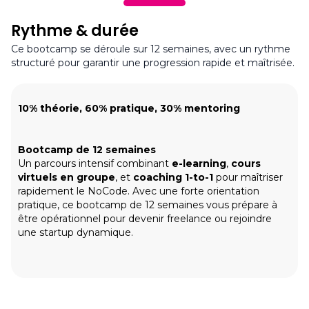
- Optimiser l’engagement avec des parcours
- Créer une application complète à partir
clients personnalisés.
d’un cahier des charges.
Rythme & durée
- Tester et ajuster les stratégies via l’analyse
- Optimiser l'application pour le SEO et le
de données et l’A/B testing.
Ce bootcamp se déroule sur 12 semaines, avec un rythme
référencement.
structuré pour garantir une progression rapide et maîtrisée.
- Rédiger une documentation complète
pour le produit.
- Préparation finale pour la certification et
10% théorie, 60% pratique, 30% mentoring
recherche de missions freelance.
Bootcamp de 12 semaines
Un parcours intensif combinant
e-learning
,
cours
virtuels en groupe
, et
coaching 1-to-1
pour maîtriser
rapidement le NoCode. Avec une forte orientation
pratique, ce bootcamp de 12 semaines vous prépare à
être opérationnel pour devenir freelance ou rejoindre
une startup dynamique.