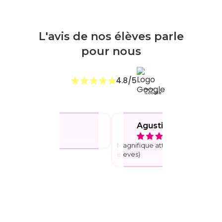
L'avis de nos élèves parle
pour nous
4.8/5
Avis
Google
Alain Cejudo
Agustin Ortiz
Magnifique attention sur nous (le
eleves)