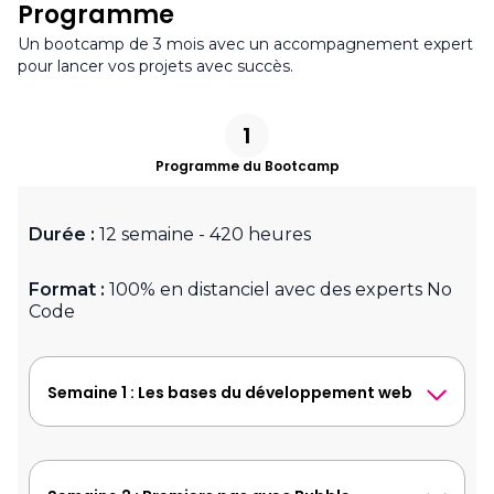
Programme
Un bootcamp de 3 mois avec un accompagnement expert
pour lancer vos projets avec succès.
1
Programme du Bootcamp
Durée :
12 semaine - 420 heures
Format :
100% en distanciel avec des experts No
Code
Semaine 1 : Les bases du développement web
Vous apprendrez à comprendre comment
fonctionne le développement web, de la
création d’interfaces en HTML/CSS jusqu’à la
gestion des données, en passant par les