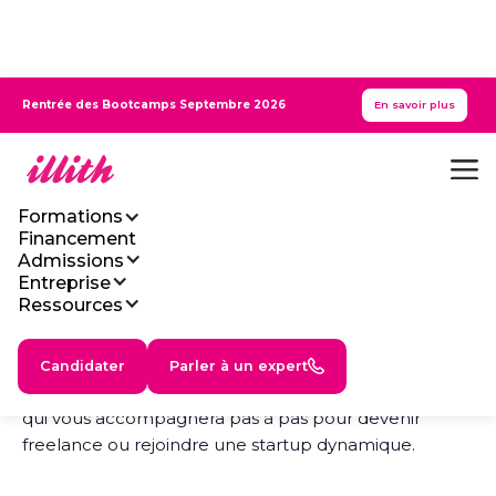
Rentrée
des
Bootcamps
Septembre 2026
En savoir plus
Devenez Développeur
Formations
Bubble en
3 mois
Financement
Admissions
Entreprise
Ressources
Certifié Bac+3 - RNCP Niveau 6 - Délivré par le
Ministère du Travail
Candidater
Parler à un expert
Propulsez votre carrière avec un bootcamp intensif
qui vous accompagnera pas à pas pour devenir
freelance ou rejoindre une startup dynamique.